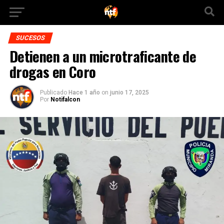
SUCESOS
Detienen a un microtraficante de
drogas en Coro
Publicado
Hace 1 año
on
junio 17, 2025
Por
Notifalcon