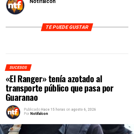
Notifalcon
TE PUEDE GUSTAR
SUCESOS
«El Ranger» tenía azotado al
transporte público que pasa por
Guaranao
Publicado
Hace 15 horas
on
agosto 6, 2026
Por
Notifalcon