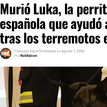
Murió Luka, la perrit
española que ayudó 
tras los terremotos 
Publicado
Hace 30 minutos
on
agosto 7, 2026
Por
Notifalcon