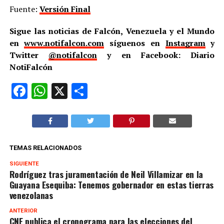
Fuente:
Versión Final
Sigue las noticias de Falcón, Venezuela y el Mundo
en
www.notifalcon.com
síguenos en
Instagram
y
Twitter
@notifalcon
y en Facebook: Diario
NotiFalcón
Facebook
WhatsApp
X
Compartir
TEMAS RELACIONADOS
SIGUIENTE
Rodríguez tras juramentación de Neil Villamizar en la
Guayana Esequiba: Tenemos gobernador en estas tierras
venezolanas
ANTERIOR
CNE publica el cronograma para las elecciones del