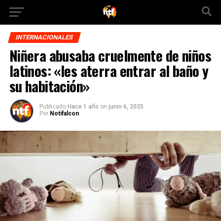
INTERNACIONALES
Niñera abusaba cruelmente de niños
latinos: «les aterra entrar al baño y
su habitación»
Publicado
Hace 1 año
on
junio 6, 2025
Por
Notifalcon