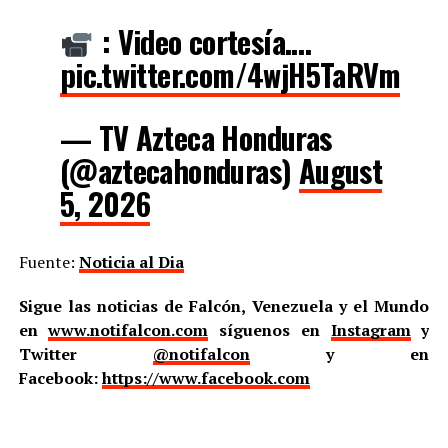
: Video cortesía.…
pic.twitter.com/4wjH5TaRVm
— TV Azteca Honduras
(@aztecahonduras)
August
5, 2026
Fuente:
Noticia al Dia
Sigue las noticias de Falcón, Venezuela y el Mundo
en
www.notifalcon.com
síguenos en
Instagram
y
Twitter
@notifalcon
y en
Facebook:
https://www.facebook.com