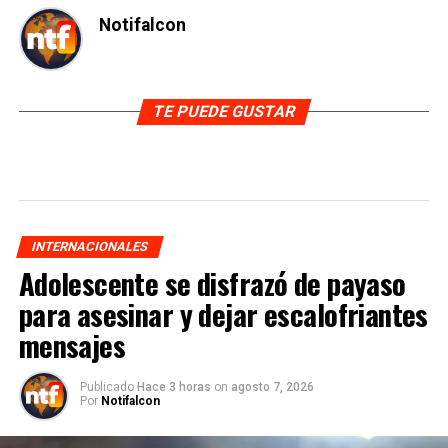
Notifalcon
TE PUEDE GUSTAR
INTERNACIONALES
Adolescente se disfrazó de payaso
para asesinar y dejar escalofriantes
mensajes
Publicado
Hace 3 horas
on
agosto 7, 2026
Por
Notifalcon