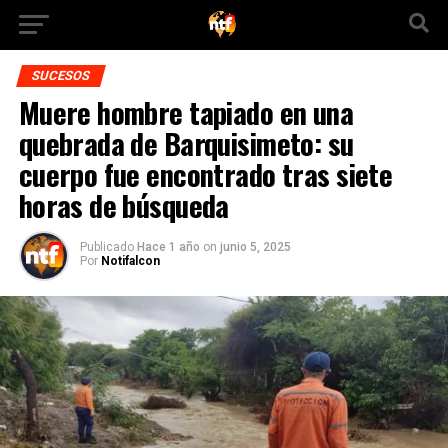
SUCESOS
Muere hombre tapiado en una
quebrada de Barquisimeto: su
cuerpo fue encontrado tras siete
horas de búsqueda
Publicado
Hace 1 año
on
junio 5, 2025
Por
Notifalcon