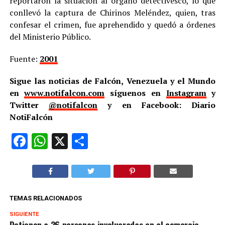
reportaron la situación al órgano detectivesco, lo que
conllevó la captura de Chirinos Meléndez, quien, tras
confesar el crimen, fue aprehendido y quedó a órdenes
del Ministerio Público.
Fuente:
2001
Sigue las noticias de Falcón, Venezuela y el Mundo
en
www.notifalcon.com
síguenos en
Instagram
y
Twitter
@notifalcon
y en Facebook: Diario
NotiFalcón
Facebook
WhatsApp
X
Compartir
TEMAS RELACIONADOS
SIGUIENTE
Detienen a 26 personas involucradas en el comercio