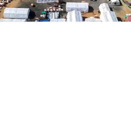
La Organización Panamericana de la Salud/Organización
Mundial de la Salud (OPS/OMS), en coordinación con las
autoridades venezolanas, puso en marcha un mecanismo
para reforzar la vigilancia epidemiológica en las zonas
afectadas por los sismos registrados el pasado 24 de