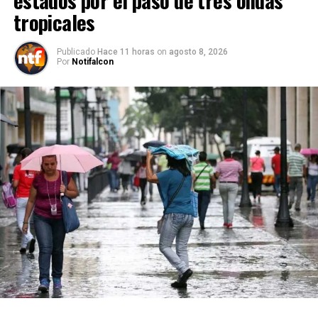
tropicales
Publicado
Hace 11 horas
on
agosto 8, 2026
Por
Notifalcon