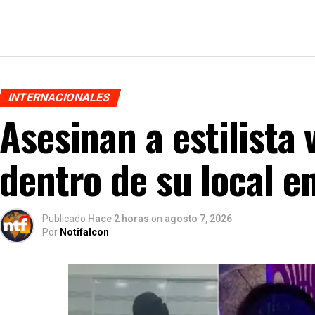
INTERNACIONALES
Asesinan a estilista
dentro de su local e
Publicado
Hace 2 horas
on
agosto 7, 2026
Por
Notifalcon