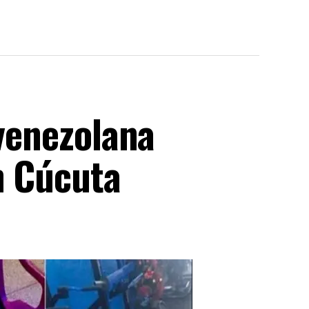
 venezolana
n Cúcuta