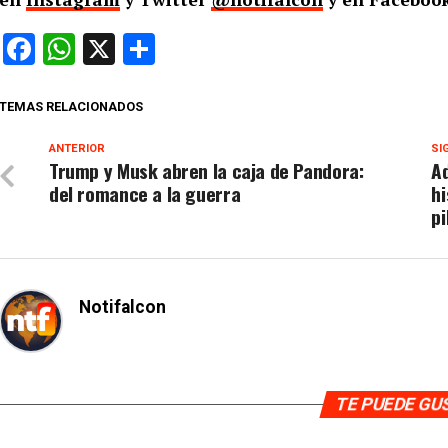
Facebook
WhatsApp
X
Compartir
TEMAS RELACIONADOS
ANTERIOR
SI
Trump y Musk abren la caja de Pandora:
Ad
del romance a la guerra
hi
pi
Notifalcon
TE PUEDE G