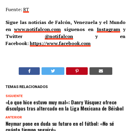
Fuente:
RT
Sigue las noticias de Falcón, Venezuela y el Mundo
en
www.notifalcon.com
síguenos en
Instagram
y
Twitter
@notifalcon
y en
Facebook:
https://www.facebook.com
TEMAS RELACIONADOS
SIGUIENTE
«Lo que hice estuvo muy mal»: Danry Vásquez ofrece
disculpas tras altercado en la Liga Mexicana de Béisbol
ANTERIOR
Neymar pone en duda su futuro en el fútbol: «No sé
cuánto tiempo seguiré»