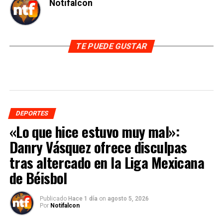
Notifalcon
TE PUEDE GUSTAR
DEPORTES
«Lo que hice estuvo muy mal»:
Danry Vásquez ofrece disculpas
tras altercado en la Liga Mexicana
de Béisbol
Publicado
Hace 1 día
on
agosto 5, 2026
Por
Notifalcon