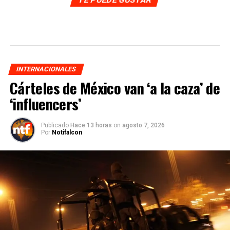
INTERNACIONALES
Cárteles de México van ‘a la caza’ de
‘influencers’
Publicado
Hace 13 horas
on
agosto 7, 2026
Por
Notifalcon