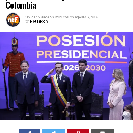
Colombia
Publicado
Hace 59 minutos
on
agosto 7, 2026
Por
Notifalcon