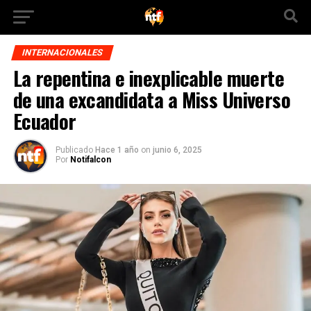
INTERNACIONALES
La repentina e inexplicable muerte
de una excandidata a Miss Universo
Ecuador
Publicado
Hace 1 año
on
junio 6, 2025
Por
Notifalcon