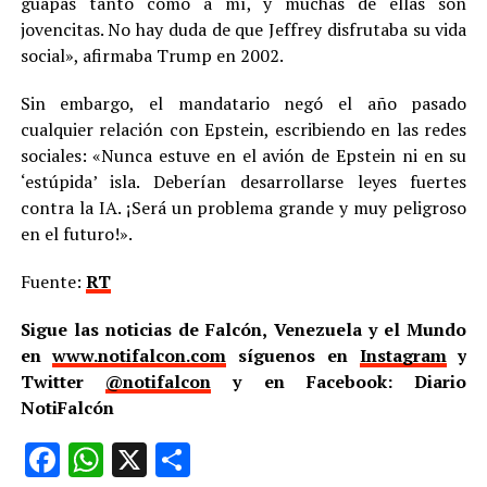
guapas tanto como a mí, y muchas de ellas son
jovencitas. No hay duda de que Jeffrey disfrutaba su vida
social», afirmaba Trump en 2002.
Sin embargo, el mandatario negó el año pasado
cualquier relación con Epstein, escribiendo en las redes
sociales: «Nunca estuve en el avión de Epstein ni en su
‘estúpida’ isla. Deberían desarrollarse leyes fuertes
contra la IA. ¡Será un problema grande y muy peligroso
en el futuro!».
Fuente:
RT
Sigue las noticias de Falcón, Venezuela y el Mundo
en
www.notifalcon.com
síguenos en
Instagram
y
Twitter
@notifalcon
y en Facebook: Diario
NotiFalcón
Facebook
WhatsApp
X
Compartir