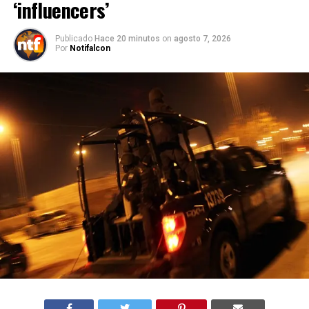
‘influencers’
Publicado
Hace 20 minutos
on
agosto 7, 2026
Por
Notifalcon