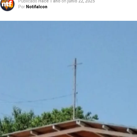
Publicado
Hace 1 año
on
junio 22, 2025
Por
Notifalcon