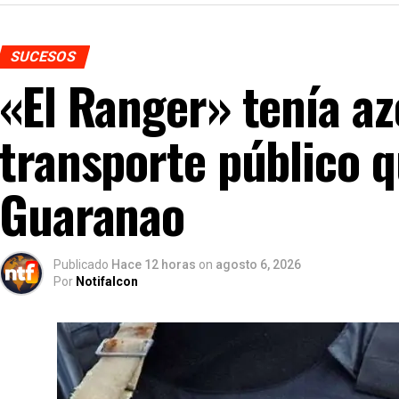
SUCESOS
«El Ranger» tenía az
transporte público 
Guaranao
Publicado
Hace 12 horas
on
agosto 6, 2026
Por
Notifalcon