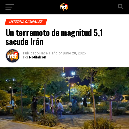
INTERNACIONALES
Un terremoto de magnitud 5,1
sacude Irán
Publicado
Hace 1 año
on
junio 20, 2025
Por
Notifalcon