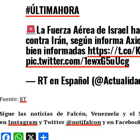
#ÚLTIMAHORA
La Fuerza Aérea de Israel ha
contra Irán, según informa Axio
bien informadas
https://t.co/
pic.twitter.com/1ewxG5uUcg
— RT en Español (@Actualid
Fuente:
RT
Sigue las noticias de Falcón, Venezuela y e
en
Instagram
y Twitter
@notifalcon
y en Facebook
Facebook
WhatsApp
X
Compartir