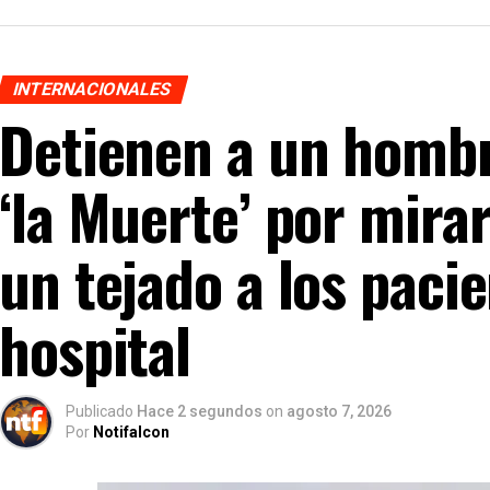
INTERNACIONALES
Detienen a un hombr
‘la Muerte’ por mira
un tejado a los paci
hospital
Publicado
Hace 2 segundos
on
agosto 7, 2026
Por
Notifalcon