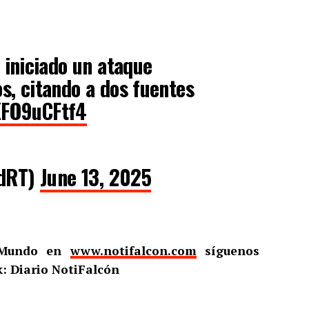
 iniciado un ataque
s, citando a dos fuentes
KFO9uCFtf4
adRT)
June 13, 2025
l Mundo en
www.notifalcon.com
síguenos
: Diario NotiFalcón