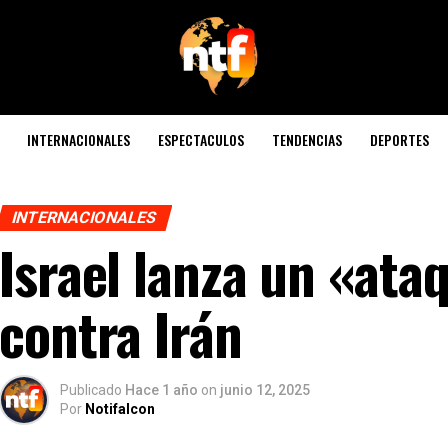
INTERNACIONALES
ESPECTACULOS
TENDENCIAS
DEPORTES
INTERNACIONALES
Israel lanza un «ata
contra Irán
Publicado
Hace 1 año
on
junio 12, 2025
Por
Notifalcon