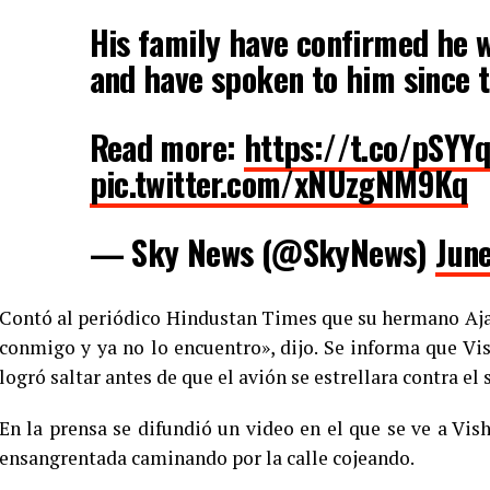
His family have confirmed he w
and have spoken to him since t
Read more:
https://t.co/pSYY
pic.twitter.com/xNUzgNM9Kq
— Sky News (@SkyNews)
June
Contó al periódico Hindustan Times que su hermano Ajay 
conmigo y ya no lo encuentro», dijo. Se informa que Vi
logró saltar antes de que el avión se estrellara contra el 
En la prensa se difundió un video en el que se ve a Vi
ensangrentada caminando por la calle cojeando.