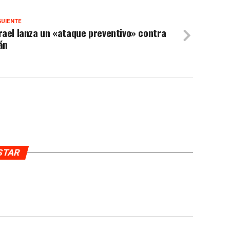
GUIENTE
rael lanza un «ataque preventivo» contra
án
USTAR