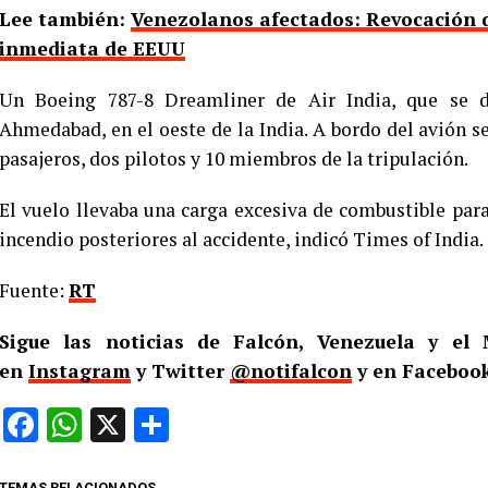
Lee también:
Venezolanos afectados: Revocación d
inmediata de EEUU
Un Boeing 787-8 Dreamliner de Air India, que se di
Ahmedabad, en el oeste de la India. A bordo del avión s
pasajeros, dos pilotos y 10 miembros de la tripulación.
El vuelo llevaba una carga excesiva de combustible para 
incendio posteriores al accidente, indicó Times of India.
Fuente:
RT
Sigue las noticias de Falcón, Venezuela y e
en
Instagram
y Twitter
@notifalcon
y en Facebook
Facebook
WhatsApp
X
Compartir
TEMAS RELACIONADOS