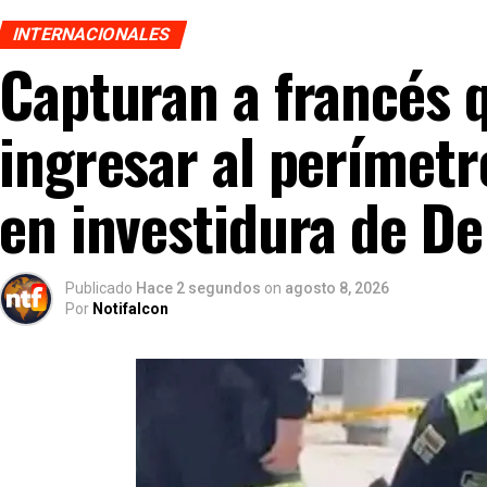
INTERNACIONALES
Capturan a francés 
ingresar al perímetr
en investidura de De 
Publicado
Hace 2 segundos
on
agosto 8, 2026
Por
Notifalcon