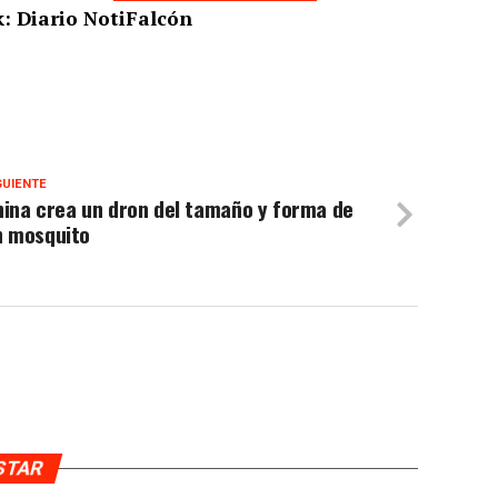
: Diario NotiFalcón
GUIENTE
hina crea un dron del tamaño y forma de
n mosquito
USTAR