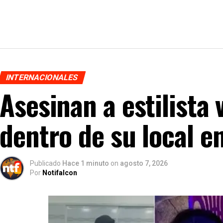
INTERNACIONALES
Asesinan a estilista
dentro de su local e
Publicado
Hace 1 minuto
on
agosto 7, 2026
Por
Notifalcon