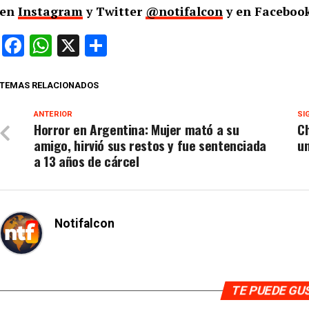
en
Instagram
y Twitter
@notifalcon
y en Facebook
Facebook
WhatsApp
X
Compartir
TEMAS RELACIONADOS
ANTERIOR
SI
Horror en Argentina: Mujer mató a su
C
amigo, hirvió sus restos y fue sentenciada
u
a 13 años de cárcel
Notifalcon
TE PUEDE G