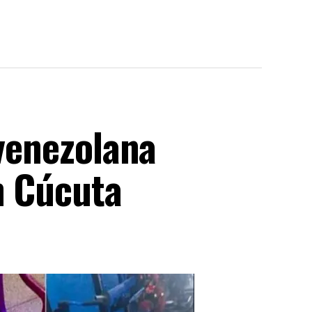
 venezolana
n Cúcuta