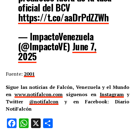
oficial del BCV
https://t.co/aaDrPdZZWh
— ImpactoVenezuela
(@ImpactoVE)
June 7,
2025
Fuente:
2001
Sigue las noticias de Falcón, Venezuela y el Mundo
en
www.notifalcon.com
síguenos en
Instagram
y
Twitter
@notifalcon
y en Facebook: Diario
NotiFalcón
Facebook
WhatsApp
X
Compartir