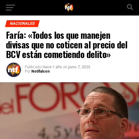
NACIONALES
Faría: «Todos los que manejen
divisas que no coticen al precio del
BCV están cometiendo delito»
Publicado
Hace 1 año
on
junio 7, 2025
Por
Notifalcon