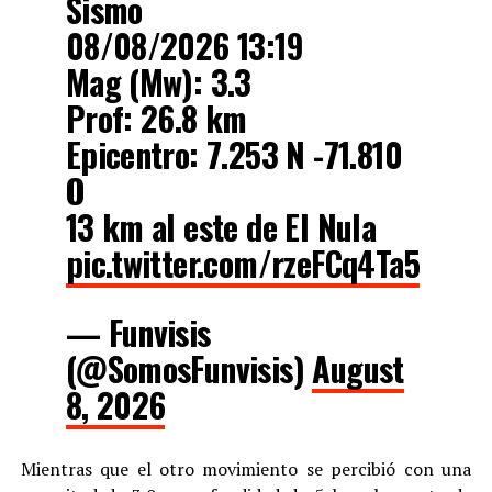
08/08/2026 13:19
Mag (Mw): 3.3
Prof: 26.8 km
Epicentro: 7.253 N -71.810
O
13 km al este de El Nula
pic.twitter.com/rzeFCq4Ta5
— Funvisis
(@SomosFunvisis)
August
8, 2026
Mientras que el otro movimiento se percibió con una
magnitud de 3.0 y profundidad de 5 km al sureste de