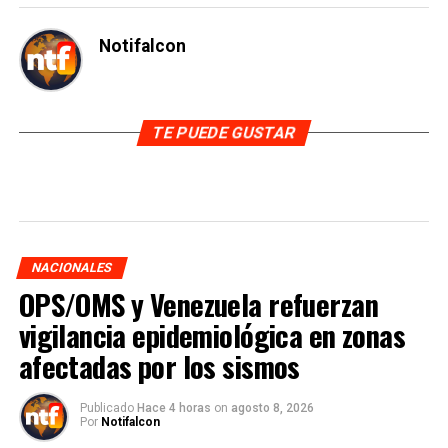
Notifalcon
TE PUEDE GUSTAR
NACIONALES
OPS/OMS y Venezuela refuerzan
vigilancia epidemiológica en zonas
afectadas por los sismos
Publicado
Hace 4 horas
on
agosto 8, 2026
Por
Notifalcon