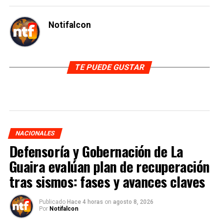
Notifalcon
TE PUEDE GUSTAR
NACIONALES
Defensoría y Gobernación de La
Guaira evalúan plan de recuperación
tras sismos: fases y avances claves
Publicado
Hace 4 horas
on
agosto 8, 2026
Por
Notifalcon