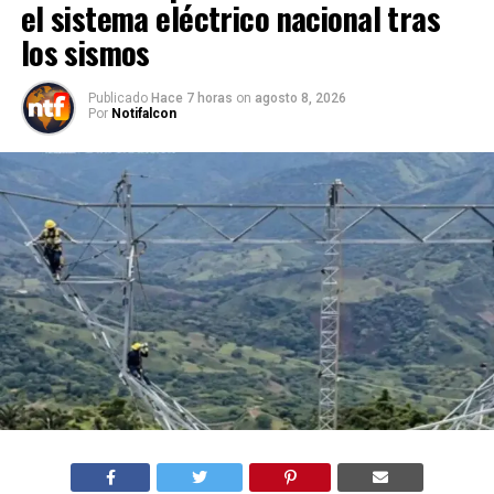
los sismos
Publicado
Hace 7 horas
on
agosto 8, 2026
Por
Notifalcon