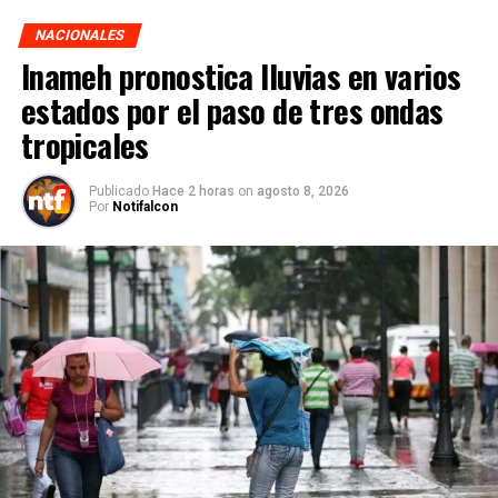
NACIONALES
Inameh pronostica lluvias en varios
estados por el paso de tres ondas
tropicales
Publicado
Hace 2 horas
on
agosto 8, 2026
Por
Notifalcon