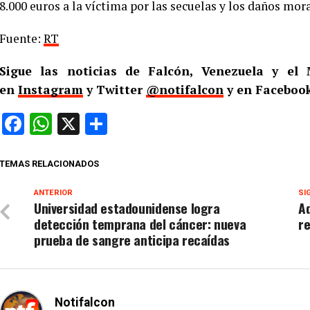
8.000 euros a la víctima por las secuelas y los daños mora
Fuente:
RT
Sigue las noticias de Falcón, Venezuela y e
en
Instagram
y Twitter
@notifalcon
y en Facebook
Facebook
WhatsApp
X
Compartir
TEMAS RELACIONADOS
ANTERIOR
SI
Universidad estadounidense logra
Ad
detección temprana del cáncer: nueva
re
prueba de sangre anticipa recaídas
Notifalcon