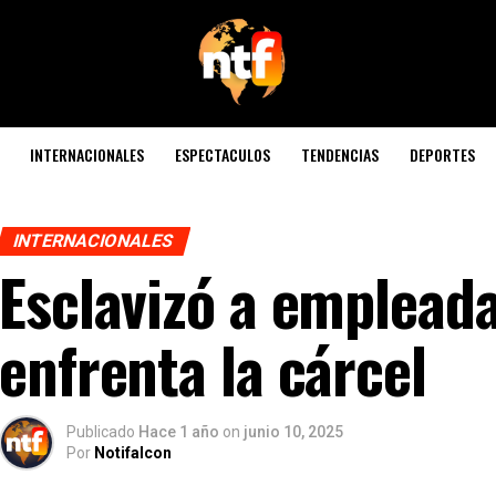
INTERNACIONALES
ESPECTACULOS
TENDENCIAS
DEPORTES
INTERNACIONALES
Esclavizó a empleada
enfrenta la cárcel
Publicado
Hace 1 año
on
junio 10, 2025
Por
Notifalcon