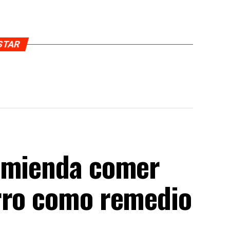
USTAR
comienda comer
rro como remedio