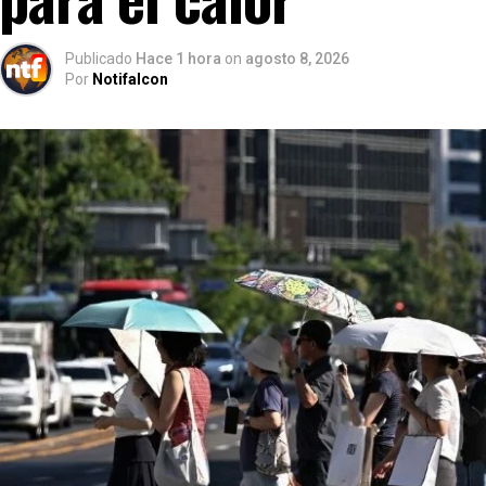
Publicado
Hace 1 hora
on
agosto 8, 2026
Por
Notifalcon