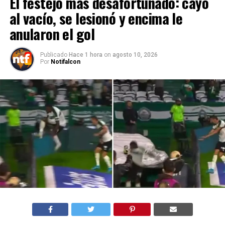
El festejo más desafortunado: cayó
al vacío, se lesionó y encima le
anularon el gol
Publicado
Hace 1 hora
on
agosto 10, 2026
Por
Notifalcon