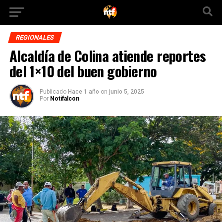
REGIONALES
Alcaldía de Colina atiende reportes
del 1×10 del buen gobierno
Publicado
Hace 1 año
on
junio 5, 2025
Por
Notifalcon