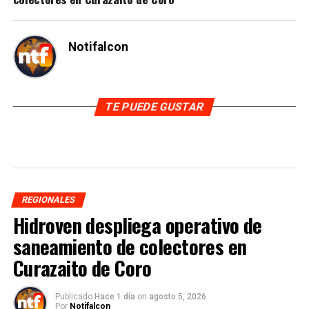
Notifalcon
TE PUEDE GUSTAR
REGIONALES
Hidroven despliega operativo de
saneamiento de colectores en
Curazaito de Coro
Publicado
Hace 1 día
on
agosto 5, 2026
Por
Notifalcon