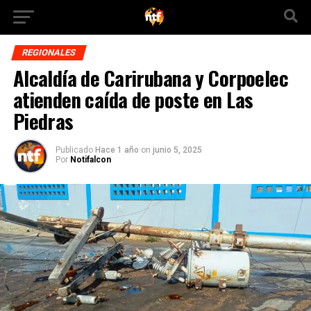
REGIONALES
Alcaldía de Carirubana y Corpoelec
atienden caída de poste en Las
Piedras
Publicado
Hace 1 año
on
junio 5, 2025
Por
Notifalcon