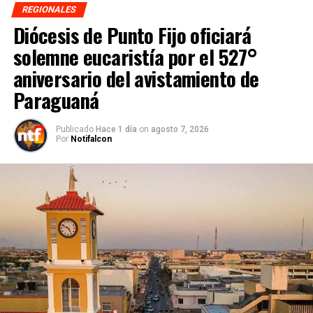
REGIONALES
Diócesis de Punto Fijo oficiará
solemne eucaristía por el 527°
aniversario del avistamiento de
Paraguaná
Publicado
Hace 1 día
on
agosto 7, 2026
Por
Notifalcon