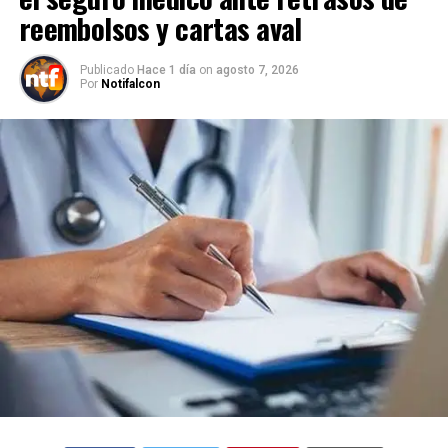
reembolsos y cartas aval
Publicado
Hace 1 día
on
agosto 7, 2026
Por
Notifalcon