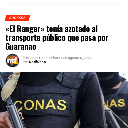
SUCESOS
«El Ranger» tenía azotado al
transporte público que pasa por
Guaranao
Publicado
Hace 15 horas
on
agosto 6, 2026
Por
Notifalcon