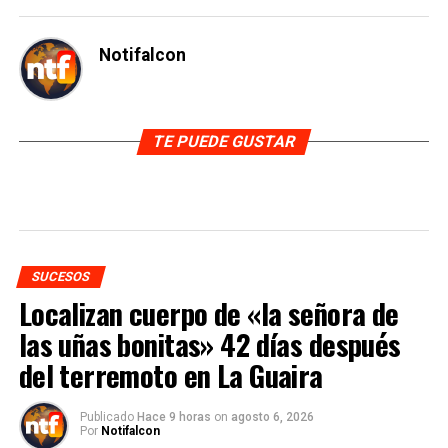
Notifalcon
TE PUEDE GUSTAR
SUCESOS
Localizan cuerpo de «la señora de
las uñas bonitas» 42 días después
del terremoto en La Guaira
Publicado
Hace 9 horas
on
agosto 6, 2026
Por
Notifalcon