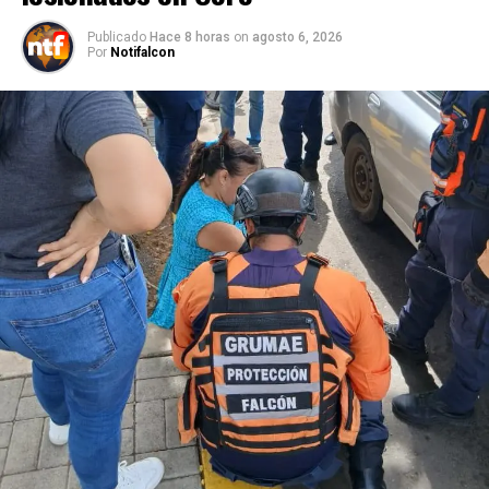
Publicado
Hace 8 horas
on
agosto 6, 2026
Por
Notifalcon