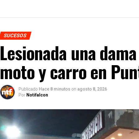
SUCESOS
Lesionada una dama 
moto y carro en Punt
Publicado
Hace 8 minutos
on
agosto 8, 2026
Por
Notifalcon