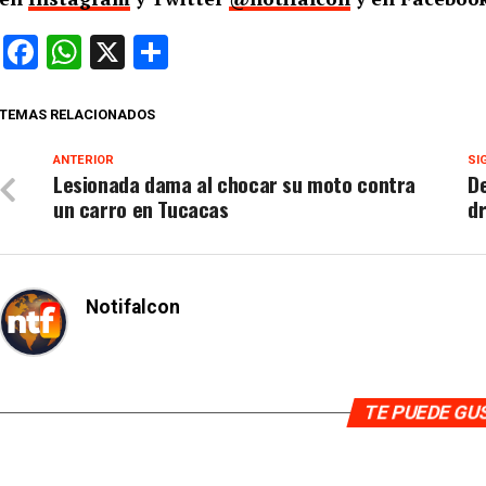
Facebook
WhatsApp
X
Compartir
TEMAS RELACIONADOS
ANTERIOR
SI
Lesionada dama al chocar su moto contra
D
un carro en Tucacas
d
Notifalcon
TE PUEDE G