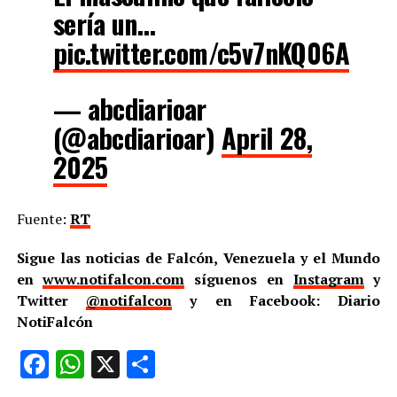
sería un…
pic.twitter.com/c5v7nKQ06A
— abcdiarioar
(@abcdiarioar)
April 28,
2025
Fuente:
RT
Sigue las noticias de Falcón, Venezuela y el Mundo
en
www.notifalcon.com
síguenos en
Instagram
y
Twitter
@notifalcon
y en Facebook: Diario
NotiFalcón
Facebook
WhatsApp
X
Compartir