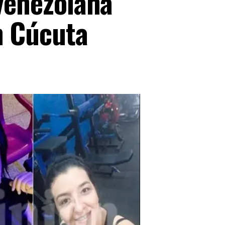
 venezolana
n Cúcuta