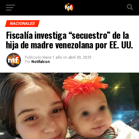
NACIONALES
Fiscalía investiga “secuestro” de la
hija de madre venezolana por EE. UU.
Publicado
Hace 1 año
on
abril 30, 2025
Por
Notifalcon