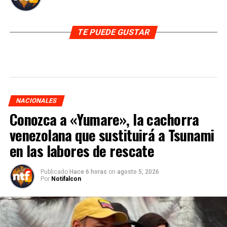
TE PUEDE GUSTAR
NACIONALES
Conozca a «Yumare», la cachorra
venezolana que sustituirá a Tsunami
en las labores de rescate
Publicado
Hace 6 horas
on
agosto 5, 2026
Por
Notifalcon