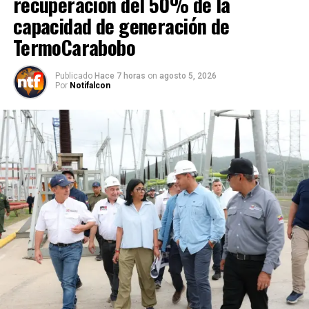
recuperación del 50% de la
capacidad de generación de
TermoCarabobo
Publicado
Hace 7 horas
on
agosto 5, 2026
Por
Notifalcon