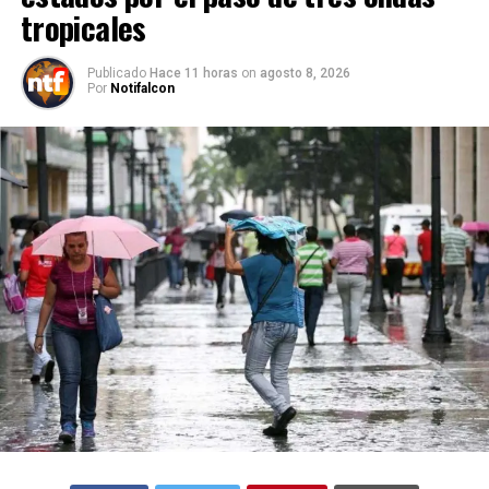
tropicales
Publicado
Hace 11 horas
on
agosto 8, 2026
Por
Notifalcon