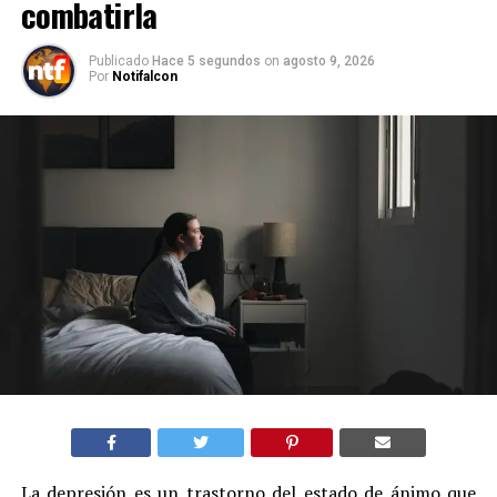
combatirla
Publicado
Hace 5 segundos
on
agosto 9, 2026
Por
Notifalcon
La depresión es un trastorno del estado de ánimo que