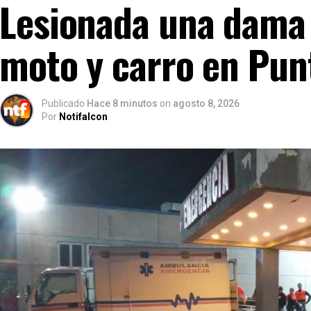
Lesionada una dama 
moto y carro en Punt
Publicado
Hace 8 minutos
on
agosto 8, 2026
Por
Notifalcon