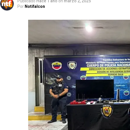
Publicado
Hace 1 año
on
marzo 2, 2025
Por
Notifalcon