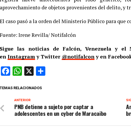
aprovechamiento de objetos provenientes del delito, y tr
El caso pasó a la orden del Ministerio Público para que co
Fuente: Irene Revilla/ Notifalcón
Sigue las noticias de Falcón, Venezuela y e
en
Instagram
y Twitter
@notifalcon
y en Facebook
Facebook
WhatsApp
X
Compartir
TEMAS RELACIONADOS
ANTERIOR
SI
PNB detiene a sujeto por captar a
Am
adolescentes en un cyber de Maracaibo
b