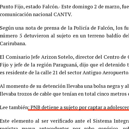
Punto Fijo, estado Falcón.- Este domingo 2 de marzo, fu
comunicación nacional CANTV.
Según una nota de prensa de la Policía de Falcón, los f
número 5 detuvieron al sujeto en un terreno baldío de
Carirubana.
El Comisario Jefe Arizon Sotelo, director del Centro de 
Fijo y jefe de la región Paraguaná, dijo que el detenid
es residente de la calle 21 del sector Antiguo Aeropuerto
Al momento de su detención llevaba una bolsa negra y al da
llevaba trozos de cable que tenían en total cinco metros 
Lee también
: PNB detiene a sujeto por captar a adolesce
Este elemento al ser verificado ante el Sistema Integ
registra nueve antecedentes por robo genérico, r