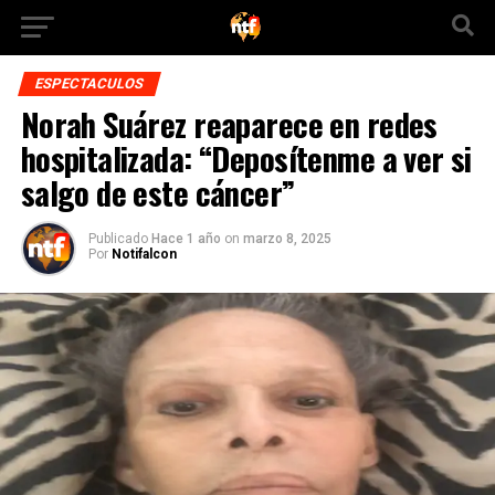
ESPECTACULOS
Norah Suárez reaparece en redes
hospitalizada: “Deposítenme a ver si
salgo de este cáncer”
Publicado
Hace 1 año
on
marzo 8, 2025
Por
Notifalcon