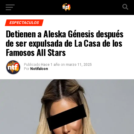
ESPECTACULOS
Detienen a Aleska Génesis después
de ser expulsada de La Casa de los
Famosos All Stars
Publicado
Hace 1 año
on
marzo 11, 2025
Por
Notifalcon