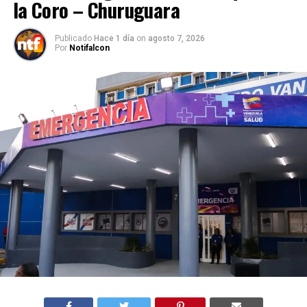
la Coro – Churuguara
Publicado
Hace 1 día
on
agosto 7, 2026
Por
Notifalcon