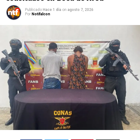
Publicado
Hace 1 día
on
agosto 7, 2026
Por
Notifalcon