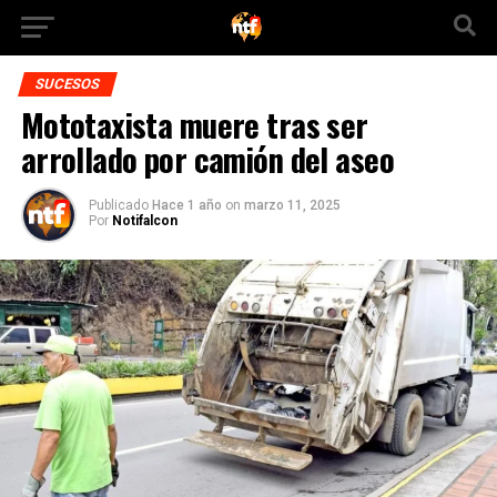
SUCESOS
Mototaxista muere tras ser
arrollado por camión del aseo
Publicado
Hace 1 año
on
marzo 11, 2025
Por
Notifalcon