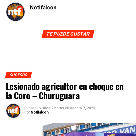
Notifalcon
TE PUEDE GUSTAR
SUCESOS
Lesionado agricultor en choque en
la Coro – Churuguara
Publicado
Hace 2 horas
on
agosto 7, 2026
Por
Notifalcon