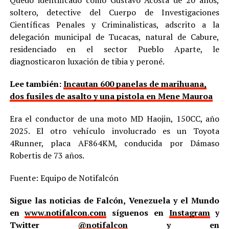
Quedó identificado como Gustavo Acosta de 20 años,
soltero, detective del Cuerpo de Investigaciones
Científicas Penales y Criminalisticas, adscrito a la
delegación municipal de Tucacas, natural de Cabure,
residenciado en el sector Pueblo Aparte, le
diagnosticaron luxación de tibia y peroné.
Lee también:
Incautan 600 panelas de marihuana,
dos fusiles de asalto y una pistola en Mene Mauroa
Era el conductor de una moto MD Haojin, 150CC, año
2025. El otro vehículo involucrado es un Toyota
4Runner, placa AF864KM, conducida por Dámaso
Robertis de 73 años.
Fuente: Equipo de Notifalcón
Sigue las noticias de Falcón, Venezuela y el Mundo
en
www.notifalcon.com
síguenos en
Instagram
y
Twitter
@notifalcon
y en