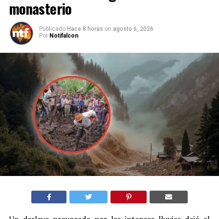
monasterio
Publicado
Hace 8 horas
on
agosto 6, 2026
Por
Notifalcon
Un deslave provocado por las intensas lluvias dejó al