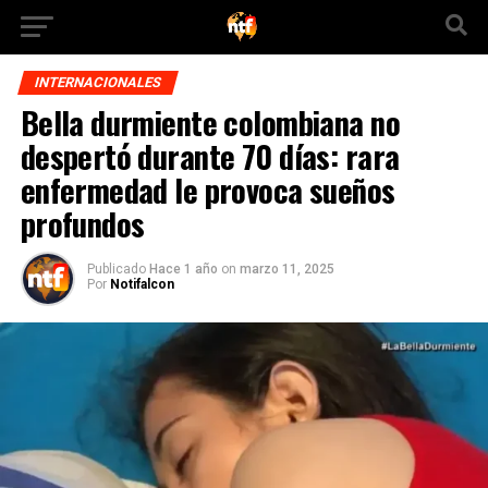
INTERNACIONALES
Bella durmiente colombiana no
despertó durante 70 días: rara
enfermedad le provoca sueños
profundos
Publicado
Hace 1 año
on
marzo 11, 2025
Por
Notifalcon