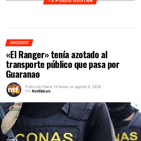
TE PUEDE GUSTAR
SUCESOS
«El Ranger» tenía azotado al
transporte público que pasa por
Guaranao
Publicado
Hace 10 horas
on
agosto 6, 2026
Por
Notifalcon