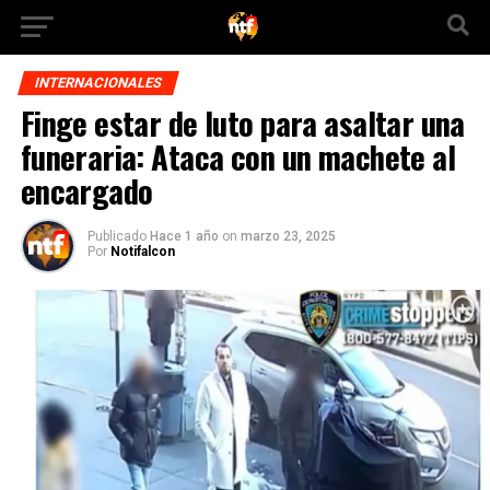
INTERNACIONALES
Finge estar de luto para asaltar una
funeraria: Ataca con un machete al
encargado
Publicado
Hace 1 año
on
marzo 23, 2025
Por
Notifalcon