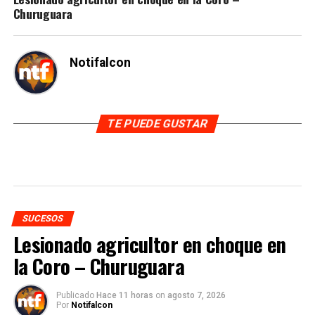
Churuguara
Notifalcon
TE PUEDE GUSTAR
SUCESOS
Lesionado agricultor en choque en
la Coro – Churuguara
Publicado
Hace 11 horas
on
agosto 7, 2026
Por
Notifalcon