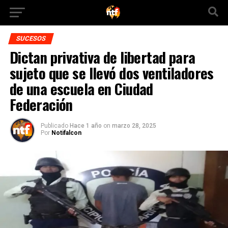
SUCESOS
Dictan privativa de libertad para
sujeto que se llevó dos ventiladores
de una escuela en Ciudad
Federación
Publicado
Hace 1 año
on
marzo 28, 2025
Por
Notifalcon