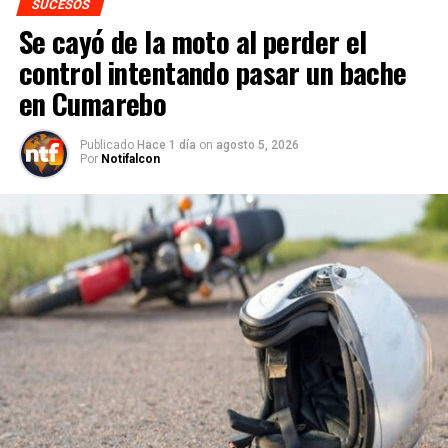
SUCESOS
Se cayó de la moto al perder el
control intentando pasar un bache
en Cumarebo
Publicado
Hace 1 día
on
agosto 5, 2026
Por
Notifalcon