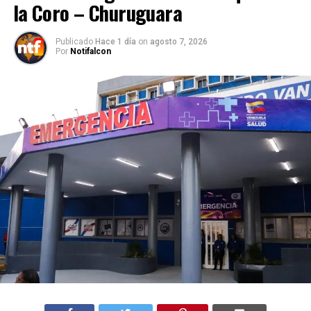
la Coro – Churuguara
Publicado
Hace 1 día
on
agosto 7, 2026
Por
Notifalcon