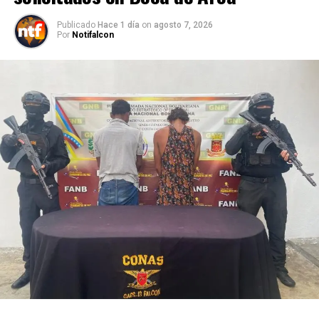
Publicado
Hace 1 día
on
agosto 7, 2026
Por
Notifalcon