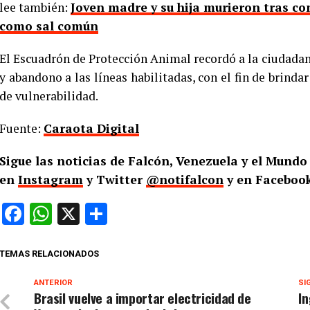
lee también:
Joven madre y su hija murieron tras co
como sal común
El Escuadrón de Protección Animal recordó a la ciudadan
y abandono a las líneas habilitadas, con el fin de brind
de vulnerabilidad.
Fuente:
Caraota Digital
Sigue las noticias de Falcón, Venezuela y el Mund
en
Instagram
y Twitter
@notifalcon
y en Facebook
Facebook
WhatsApp
X
Compartir
TEMAS RELACIONADOS
ANTERIOR
SI
Brasil vuelve a importar electricidad de
I