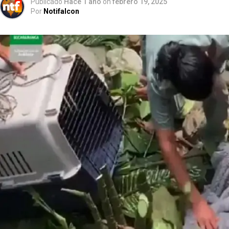
Publicado
Hace 1 año
on
febrero 19, 2025
Por
Notifalcon