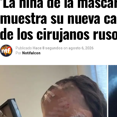
‘La niña de la másca
muestra su nueva car
de los cirujanos rus
Publicado
Hace 8 segundos
on
agosto 6, 2026
Por
Notifalcon