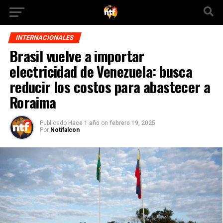
INTERNACIONALES
Brasil vuelve a importar
electricidad de Venezuela: busca
reducir los costos para abastecer a
Roraima
Publicado
Hace 1 año
on
febrero 19, 2025
Por
Notifalcon