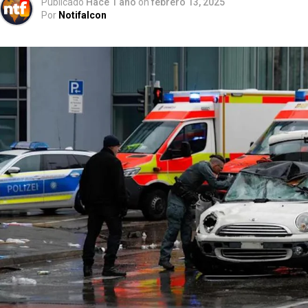
Publicado
Hace 1 año
on
febrero 13, 2025
Por
Notifalcon