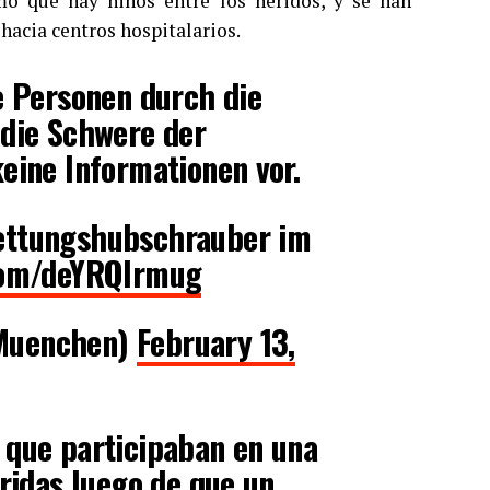
mó que hay niños entre los heridos, y se han
hacia centros hospitalarios.
e Personen durch die
 die Schwere der
eine Informationen vor.
ettungshubschrauber im
.com/deYRQIrmug
iMuenchen)
February 13,
 que participaban en una
eridas luego de que un