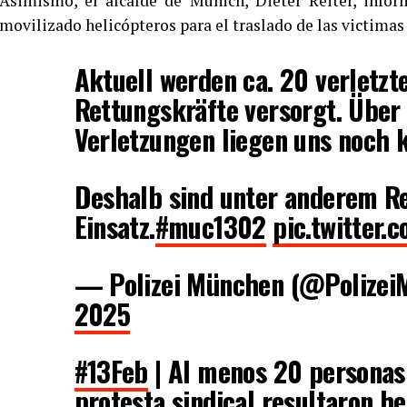
Asimismo, el alcalde de Múnich, Dieter Reiter, infor
movilizado helicópteros para el traslado de las victimas 
Aktuell werden ca. 20 verletzt
Rettungskräfte versorgt. Über
Verletzungen liegen uns noch k
Deshalb sind unter anderem R
Einsatz.
#muc1302
pic.twitter
— Polizei München (@Polize
2025
#13Feb
| Al menos 20 personas
protesta sindical resultaron h