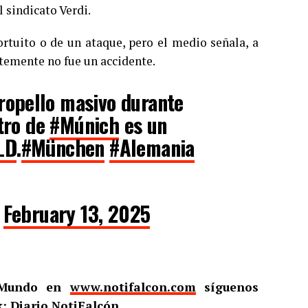
 sindicato Verdi.
ortuito o de un ataque, pero el medio señala, a
ntemente no fue un accidente.
tropello masivo durante
ntro de
#Múnich
es un
LD
.
#München
#Alemania
)
February 13, 2025
l Mundo en
www.notifalcon.com
síguenos
: Diario NotiFalcón