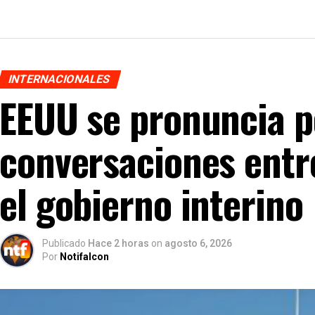
INTERNACIONALES
EEUU se pronuncia po
conversaciones entre
el gobierno interino
Publicado
Hace 2 horas
on
agosto 6, 2026
Por
Notifalcon