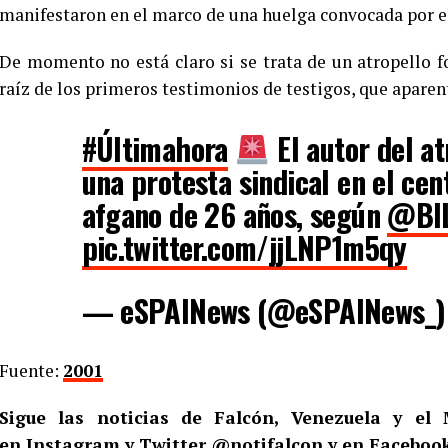
manifestaron en el marco de una huelga convocada por el
De momento no está claro si se trata de un atropello f
raíz de los primeros testimonios de testigos, que apare
#Últimahora
El autor del a
una protesta sindical en el ce
afgano de 26 años, según
@BI
pic.twitter.com/jjLNP1m5qy
— eSPAINews (@eSPAINews_
Fuente:
2001
Sigue las noticias de Falcón, Venezuela y e
en
Instagram
y Twitter
@notifalcon
y en Facebook