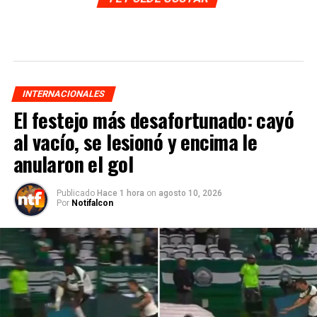
INTERNACIONALES
El festejo más desafortunado: cayó
al vacío, se lesionó y encima le
anularon el gol
Publicado
Hace 1 hora
on
agosto 10, 2026
Por
Notifalcon