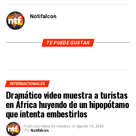
Notifalcon
TE PUEDE GUSTAR
INTERNACIONALES
Dramático video muestra a turistas
en África huyendo de un hipopótamo
que intenta embestirlos
Publicado
Hace 55 minutos
on
agosto 10, 2026
Por
Notifalcon