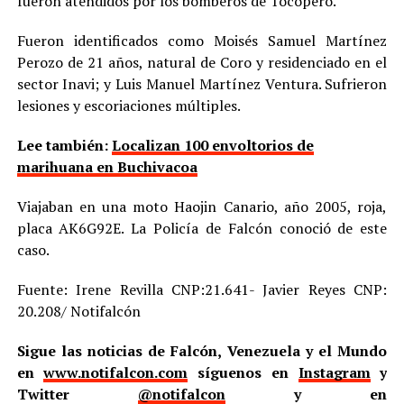
fueron atendidos por los bomberos de Tocópero.
Fueron identificados como Moisés Samuel Martínez
Perozo de 21 años, natural de Coro y residenciado en el
sector Inavi; y Luis Manuel Martínez Ventura. Sufrieron
lesiones y escoriaciones múltiples.
Lee también:
Localizan 100 envoltorios de
marihuana en Buchivacoa
Viajaban en una moto Haojin Canario, año 2005, roja,
placa AK6G92E. La Policía de Falcón conoció de este
caso.
Fuente: Irene Revilla CNP:21.641- Javier Reyes CNP:
20.208/ Notifalcón
Sigue las noticias de Falcón, Venezuela y el Mundo
en
www.notifalcon.com
síguenos en
Instagram
y
Twitter
@notifalcon
y en