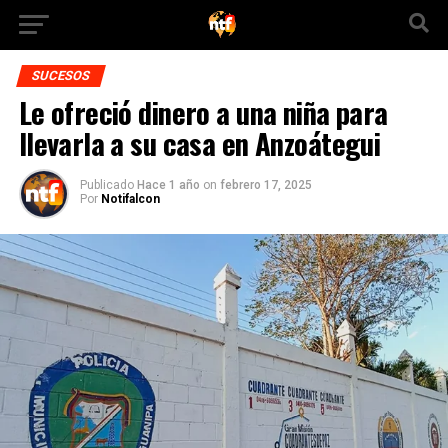
SUCESOS
Le ofreció dinero a una niña para
llevarla a su casa en Anzoátegui
Publicado
Hace 1 año
on
febrero 17, 2025
Por
Notifalcon