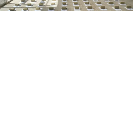
Municipio Buchivacoa, estado Falcón.- Este sábado 8 de
agosto, la Secretaría de Seguridad Ciudadana en Falcón,
informó que localizaron 100 envoltorios de marihuana
en el municipio Buchivacoa del estado Falcón.
Según la información oficial, el procedimiento fue
ejecutado en la madrugada por la División Contra la
Delincuencia Organizada de este sábado, por la Policía
Nacional Bolivariana durante un patrullaje rural en el
sector Cerro Negro, parroquia Guajiro del municipio
Buchivacoa.