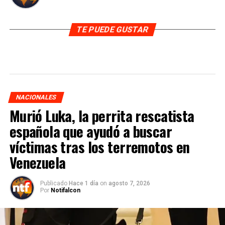
TE PUEDE GUSTAR
NACIONALES
Murió Luka, la perrita rescatista
española que ayudó a buscar
víctimas tras los terremotos en
Venezuela
Publicado
Hace 1 día
on
agosto 7, 2026
Por
Notifalcon