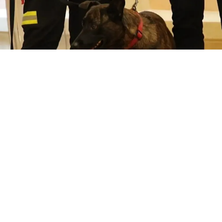
Luka, la perrita de la unidad canina de rescate de los
bomberos de la Diputación de Badajoz, España, falleció
tras no superar una intervención quirúrgica de bazo e
hígado, informaron sus compañeros, quienes
lamentaron la pérdida de una integrante que durante
seis años participó en múltiples operaciones de