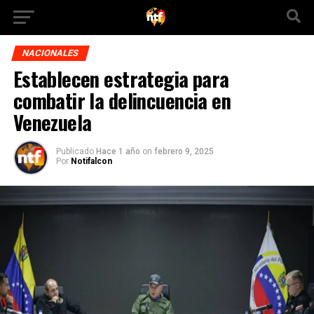
NACIONALES
Establecen estrategia para
combatir la delincuencia en
Venezuela
Publicado
Hace 1 año
on
febrero 9, 2025
Por
Notifalcon